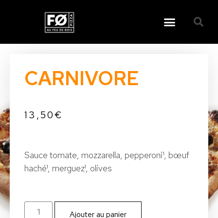
CARNIVORE
13,50
€
Sauce tomate, mozzarella, pepperoni¹, bœuf
haché¹, merguez¹, olives
Ajouter au panier